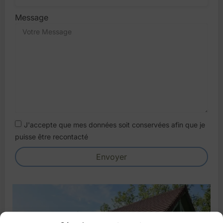
Message
J'accepte que mes données soit conservées afin que je
puisse être recontacté
Envoyer